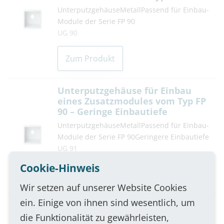
UnterputzgehäuseMetallPassend für Einbau-
Module der Serie FP 90
UG 90
Zum Produkt
Unterputzgehäuse für Einbau
eines Zusatzmodules vom Typ FP
90 – Geringe Einbautiefe
UnterputzgehäuseMetallPassend für Einbau-
Module der Serie FP 90Geringere Einbautiefe
UG 91
Cookie-Hinweis
Zum Produkt
Wir setzen auf unserer Website Cookies
ein. Einige von ihnen sind wesentlich, um
die Funktionalität zu gewährleisten,