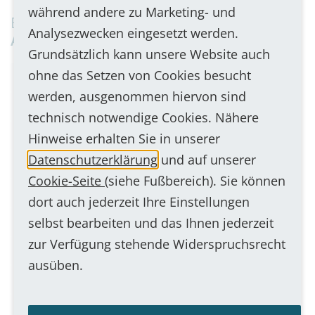
während andere zu Marketing- und
Besonders beliebt in folgenden
Analysezwecken eingesetzt werden.
Anwendungen
Grundsätzlich kann unsere Website auch
ohne das Setzen von Cookies besucht
Alarm- und Notrufsysteme
werden, ausgenommen hiervon sind
Barrierefreie Kommunikation
Beschallung/ELA
technisch notwendige Cookies. Nähere
Bürokommunikation
Concierge-System
Hinweise erhalten Sie in unserer
Datenschutzerklärung
und auf unserer
Durchsageanlage
Funkbedienplätze
Cookie-Seite
(siehe Fußbereich). Sie können
Leitstandanlagen
dort auch jederzeit Ihre Einstellungen
selbst bearbeiten und das Ihnen jederzeit
NGRS (Notfall- und-Gefahren-Reaktionssysteme)
zur Verfügung stehende Widerspruchsrecht
Schalterkommunikation
ausüben.
Schleusenkommunikation & -steuerung
Zutrittskontrolle & -berechtigung