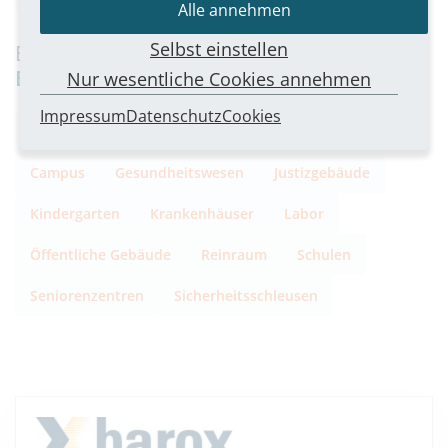
Alle annehmen
Selbst einstellen
Besonders geeignet für folgende
Einsatzorte
Nur wesentliche Cookies annehmen
Impressum
Datenschutz
Cookies
Arztpraxen
Bildungseinrichtungen
Bürogebäude
Campus
Gesundheitswesen
Justizgebäude
Kindergarten
Krankenhäuser
Labor
Öffentliche Gebäude
Reinraum
Schulen
Seniorenzentren
Sicherheitsschleusen