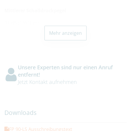
Mittlerer Schalldruckpegel
94 dB (1 W/1 m)
Mehr anzeigen
Abmessungen
(H x B x T)
95 x 122 x 7 mm (Frontplatte)
Unsere Experten sind nur einen Anruf
entfernt!
Schutzart
Jetzt Kontakt aufnehmen
max. IP 65
Table Caption
Downloads
FP 90-LS Ausschreibungstext