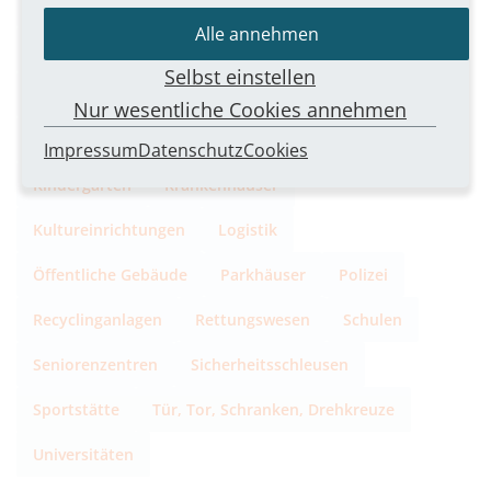
Bildungseinrichtungen
Bürogebäude
Campus
Alle annehmen
Einkaufscenter
Energieversorgungsunternehmen
Selbst einstellen
Flughäfen
Freizeiteinrichtungen
Nur wesentliche Cookies annehmen
Gesundheitswesen
Hochhäuser
Justizgebäude
Impressum
Datenschutz
Cookies
Kindergarten
Krankenhäuser
Kultureinrichtungen
Logistik
Öffentliche Gebäude
Parkhäuser
Polizei
Recyclinganlagen
Rettungswesen
Schulen
Seniorenzentren
Sicherheitsschleusen
Sportstätte
Tür, Tor, Schranken, Drehkreuze
Universitäten