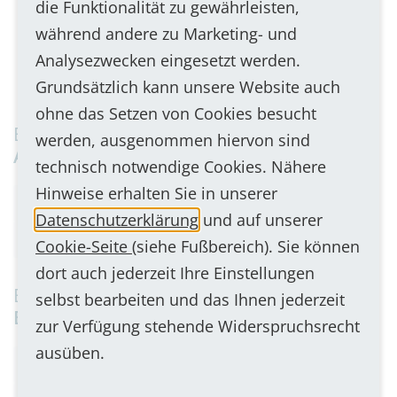
die Funktionalität zu gewährleisten,
während andere zu Marketing- und
Analysezwecken eingesetzt werden.
Grundsätzlich kann unsere Website auch
ohne das Setzen von Cookies besucht
Besonders beliebt in folgenden
werden, ausgenommen hiervon sind
Anwendungen
technisch notwendige Cookies. Nähere
Hinweise erhalten Sie in unserer
Barrierefreie Kommunikation
Torkommunikation
Datenschutzerklärung
und auf unserer
Zutrittskontrolle & -berechtigung
Cookie-Seite
(siehe Fußbereich). Sie können
dort auch jederzeit Ihre Einstellungen
Besonders geeignet für folgende
selbst bearbeiten und das Ihnen jederzeit
Einsatzorte
zur Verfügung stehende Widerspruchsrecht
ausüben.
Arztpraxen
Außenbereiche