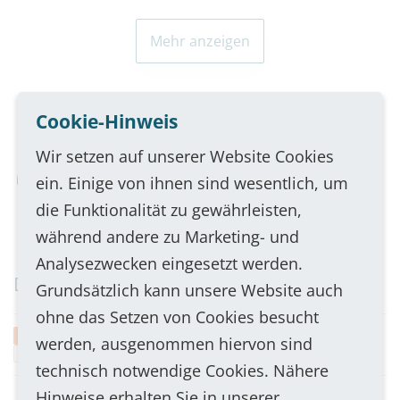
Table Caption
Mehr anzeigen
Cookie-Hinweis
Unsere Experten sind nur einen Anruf
Wir setzen auf unserer Website Cookies
entfernt!
ein. Einige von ihnen sind wesentlich, um
Jetzt Kontakt aufnehmen
die Funktionalität zu gewährleisten,
während andere zu Marketing- und
Analysezwecken eingesetzt werden.
Downloads
Grundsätzlich kann unsere Website auch
ohne das Setzen von Cookies besucht
GL UG-5 Ausschreibungstext
werden, ausgenommen hiervon sind
.docx
15 KB
technisch notwendige Cookies. Nähere
Hinweise erhalten Sie in unserer