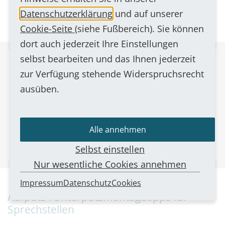
Datenschutzerklärung
und auf unserer
Cookie-Seite
(siehe Fußbereich). Sie können
dort auch jederzeit Ihre Einstellungen
selbst bearbeiten und das Ihnen jederzeit
zur Verfügung stehende Widerspruchsrecht
Dieser Inhalt ist nur sichtbar, wenn der/die
ausüben.
Besucher*in dem Cookie Typ
Externe Medien
zugestimmt hat.
Einstellungen bearbeiten
Alle annehmen
Selbst einstellen
Nur wesentliche Cookies annehmen
Impressum
Datenschutz
Cookies
Aufputz-/Unterputzmontagetipps für
Sprechstellen