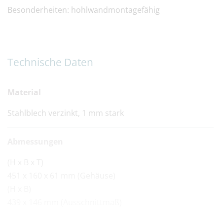
Besonderheiten: hohlwandmontagefähig
Technische Daten
Material
Stahlblech verzinkt, 1 mm stark
Abmessungen
(H x B x T)
451 x 160 x 61 mm (Gehäuse)
(H x B)
439 x 146 mm (Ausschnittmaß)