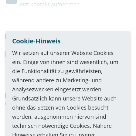
Jetzt Kontakt aufnehmen
Downloads
Cookie-Hinweis
Wir setzen auf unserer Website Cookies
NK-Conf Ausschreibungstext
.docx
15 KB
ein. Einige von ihnen sind wesentlich, um
die Funktionalität zu gewährleisten,
während andere zu Marketing- und
Analysezwecken eingesetzt werden.
Besonders beliebt in folgenden
Grundsätzlich kann unsere Website auch
Anwendungen
ohne das Setzen von Cookies besucht
werden, ausgenommen hiervon sind
Feuerwehrkonferenz
Konferenzschaltung
technisch notwendige Cookies. Nähere
Hinweise erhalten Sie in unserer