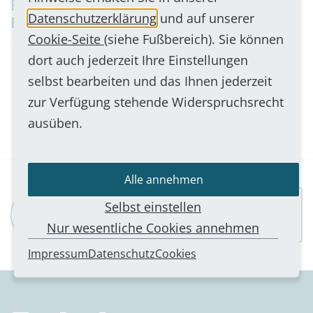
Besonders geeignet für folgende
Datenschutzerklärung
und auf unserer
Einsatzorte
Cookie-Seite
(siehe Fußbereich). Sie können
dort auch jederzeit Ihre Einstellungen
Aufzug
Fertigungsbereiche
Feuerwehr
selbst bearbeiten und das Ihnen jederzeit
Hochhäuser
Polizei
zur Verfügung stehende Widerspruchsrecht
ausüben.
Alle annehmen
Trust Banner
Selbst einstellen
Nur wesentliche Cookies annehmen
Impressum
Datenschutz
Cookies