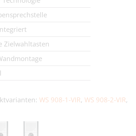
 Technologie
bensprechstelle
ntegriert
e Zielwahltasten
 Wandmontage
l
ktvarianten:
WS 908-1-VIR
,
WS 908-2-VIR
,