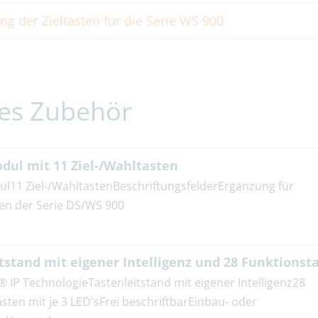
Besprechungsabstand bis zu 8 m (je 
ng der Zieltasten für die Serie WS 900
Umgebungsakustik)
A-Verstärker: 1,5 W / 8 Ohm; 2,5 W / 4
B-Verstärker (optional): 25 W
es Zubehör
(H x B x T)
248 x 122 x 7 mm (Frontplatte)
dul mit 11 Ziel-/Wahltasten
l11 Ziel-/WahltastenBeschriftungsfelderErgänzung für
IP 54
len der Serie DS/WS 900
tstand mit eigener Intelligenz und 28 Funktionst
IP TechnologieTastenleitstand mit eigener Intelligenz28
1/2,8" CMOS (Progressive Scan)
sten mit je 3 LED'sFrei beschriftbarEinbau- oder