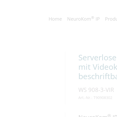
®
Home
NeuroKom
IP
Prod
Serverlos
mit Video
beschriftb
WS 908-3-VIR
Art.-Nr.: T90908302
®