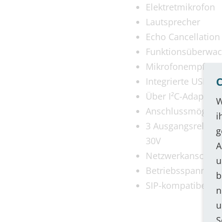
Elektretmikrofon
Lautsprecher
Echo Cancellation
Funktionsüberwa
Mikrofonempfindli
C
Integrierte USB-Sc
Über I²C-Adapter b
W
Anschlussmöglichk
i
3 Ausgangsrelais f
g
30V
A
Netzwerkanschluss
u
Betriebsspannung:
b
SIP-kompatibel (Se
n
u
S