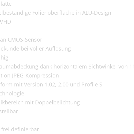
latte
elbeständige Folienoberfläche in ALU-Design
P/HD
Scan CMOS-Sensor
Sekunde bei voller Auflösung
ähig
Raumabdeckung dank horizontalem Sichtwinkel von 1
tion JPEG-Kompression
orm mit Version 1.02, 2.00 und Profile S
echnologie
kbereich mit Doppelbelichtung
stellbar
 frei definierbar