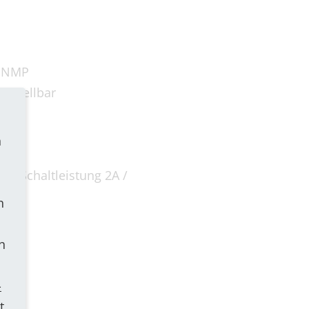
-SNMP
instellbar
n
ar, Schaltleistung 2A /
n
h
-
t