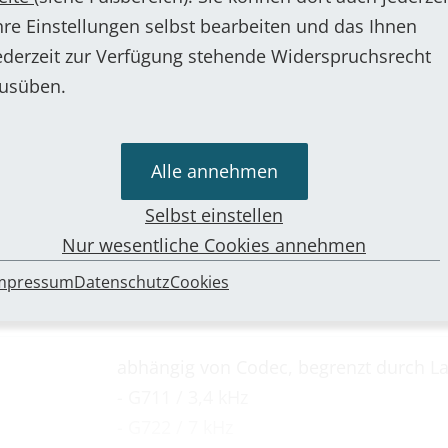
hre Einstellungen selbst bearbeiten und das Ihnen
 Daten
ederzeit zur Verfügung stehende Widerspruchsrecht
usüben.
Folienoberfläche in Alu-Design (Autotyp
desinfektionsmittelresistent
Alle annehmen
IP, TCP, UDP, ARP, IGMP, SIP, RTP, HTT
Selbst einstellen
Nur wesentliche Cookies annehmen
als Add-on verfügbar: SNMP
mpressum
Datenschutz
Cookies
ellan:RTOS
abhängig von Codec, begrenzt durch L
- G711 / 3,4 kHz
- G722 / 7 kHz