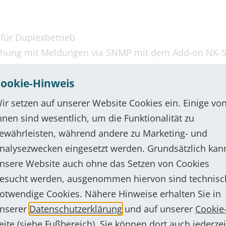
 für Duplexbetrieb
chung mit Meldungen via SNMP mit dem Add-on NK
chkeit und Lautstärke via integrierten WEB-Browser e
ookie-Hinweis
hnittstelle für Zusatzeinrichtungen
is zu 64 I/O’s oder Sensoren anschaltbar
ir setzen auf unserer Website Cookies ein. Einige vo
eiten für 2 potentialfreie Eingänge
hnen sind wesentlich, um die Funktionalität zu
ür Steuerfunktionen oder als Begleitkontakte einsetzb
ewährleisten, während andere zu Marketing- und
nalysezwecken eingesetzt werden. Grundsätzlich kan
: RJ 45, VLAN-fähig, Verkabelung mind. Kategorie 4
nsere Website auch ohne das Setzen von Cookies
 PoE / Klasse 0
esucht werden, ausgenommen hiervon sind technisc
ssion Initiation Protocol)
otwendige Cookies. Nähere Hinweise erhalten Sie in
nserer
Datenschutzerklärung
und auf unserer
Cookie
eite
(siehe Fußbereich). Sie können dort auch jederzei