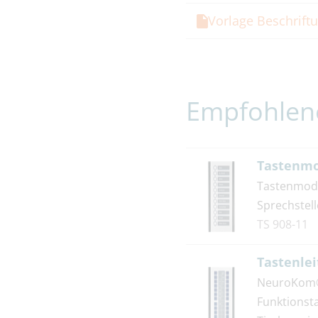
Vorlage Beschriftu
Verstärkerleistung
Empfohlen
Abmessungen
Tastenmo
Tastenmodu
Schutzart
Sprechstel
TS 908-11
Videokamera
Tastenlei
NeuroKom® 
Bildsensor
Funktionsta