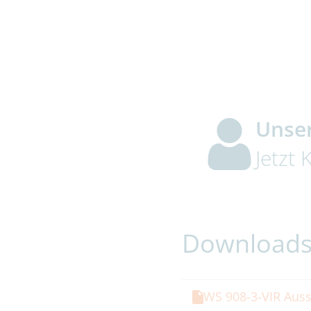
Energieverbrauch
Unser
Betriebsspannung
Jetzt
Umgebungstempera
Lautsprecher
Download
Mikrofon
WS 908-3-VIR Auss