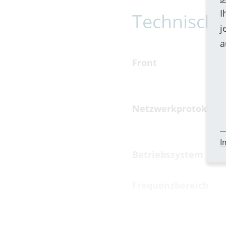
I
Technische
j
a
Front
Netzwerkprotokolle
I
Betriebssystem
Frequenzbereich