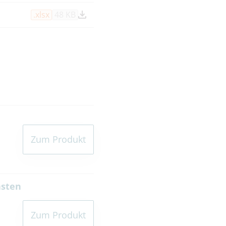
nach Raum und
.xlsx
48 KB
 Ohm
Zum Produkt
asten
Zum Produkt