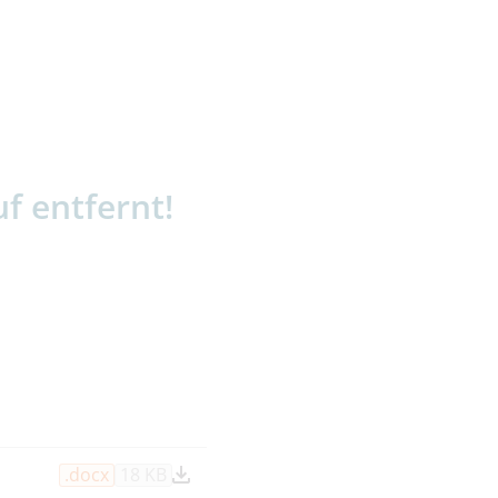
stärker)
f entfernt!
.docx
18 KB