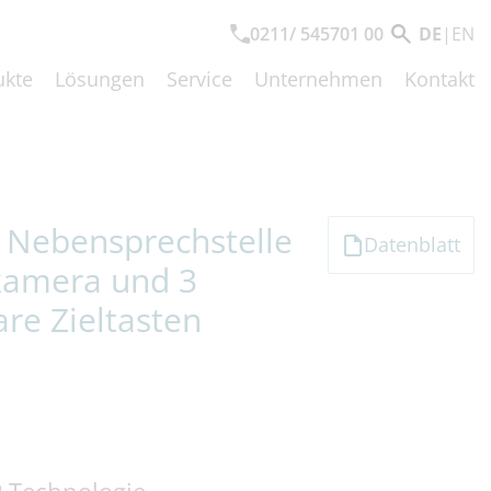
0211/ 545701 00
DE
|
EN
ukte
Lösungen
Service
Unternehmen
Kontakt
e Nebensprechstelle
Datenblatt
kamera und 3
are Zieltasten