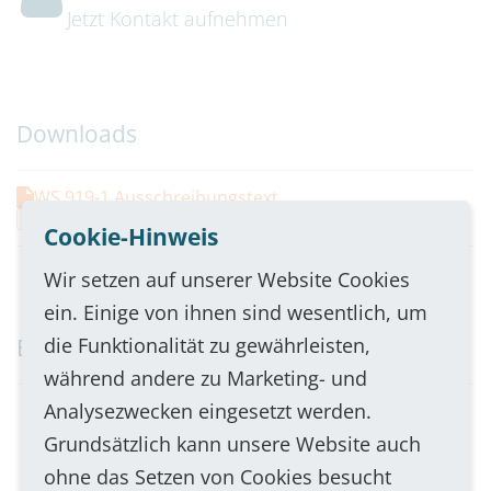
Frequenzbereich
Jetzt Kontakt aufnehmen
abhängig von Codec, begrenzt durch Lautsprecher
- G711 / 3,4 kHz
- G722 / 7 kHz
Downloads
als Add-on verfügbar:
- PCM32 / 15 kHz
- PCM44 / 21 kHz
WS 919-1 Ausschreibungstext
.docx
16 KB
Cookie-Hinweis
Mikrofon
Wir setzen auf unserer Website Cookies
Richtcharakteristik: omnidirektional
ein. Einige von ihnen sind wesentlich, um
-65 dB +/-3 (0 dB = 1 V/pa 1 kHz)
Empfohlenes Zubehör
die Funktionalität zu gewährleisten,
Besprechungsabstand bis zu 8 m
während andere zu Marketing- und
(je nach Raum und Umgebungsakustik)
Analysezwecken eingesetzt werden.
Druckkammerlautsprecher 15 W,
100V-Übertrager mit 4
Grundsätzlich kann unsere Website auch
Verstärkerleistung
Leistungsanpassungen
ohne das Setzen von Cookies besucht
hoher SchalldruckwetterfestBS 5839