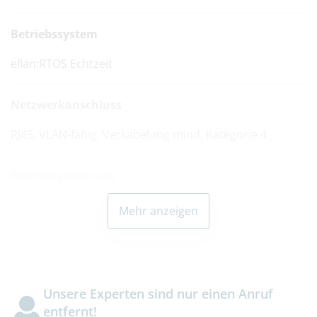
Betriebssystem
ellan:RTOS Echtzeit
Netzwerkanschluss
RJ45, VLAN-fähig, Verkabelung mind. Kategorie 4
Betriebsspannung
PoE / Klasse 0
Mehr anzeigen
Energieverbrauch
max. 4 Watt (ohne Zusatzverstärker)
Unsere Experten sind nur einen Anruf
entfernt!