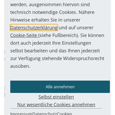
A-Verstärker: 1,5 W / 8 Ohm;
werden, ausgenommen hiervon sind
DK 15/T-EN54-PG
2,5 W / 4 Ohm
technisch notwendige Cookies. Nähere
B-Verstärker (optional) - 25 W
Zum Produkt
Hinweise erhalten Sie in unserer
Datenschutzerklärung
und auf unserer
Umgebungstemperatur
Cookie-Seite
(siehe Fußbereich). Sie können
-20 °C bis +50 °C
dort auch jederzeit Ihre Einstellungen
selbst bearbeiten und das Ihnen jederzeit
Besonders beliebt in folgenden
Abmessungen
Anwendungen
zur Verfügung stehende Widerspruchsrecht
ausüben.
(B x H x T)
Industriekommunikation
135 x 320 x 85 mm
Alle annehmen
Besonders geeignet für folgende
Gewicht
Einsatzorte
Selbst einstellen
1,050 kg
Nur wesentliche Cookies annehmen
Außenbereiche
Campus
Fertigungsbereiche
Impressum
Datenschutz
Cookies