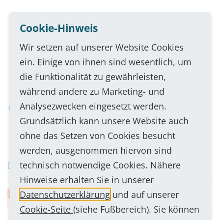
Table Caption
Cookie-Hinweis
Mehr anzeigen
Wir setzen auf unserer Website Cookies
ein. Einige von ihnen sind wesentlich, um
die Funktionalität zu gewährleisten,
Unsere Experten sind nur einen Anruf
während andere zu Marketing- und
entfernt!
Analysezwecken eingesetzt werden.
Jetzt Kontakt aufnehmen
Grundsätzlich kann unsere Website auch
ohne das Setzen von Cookies besucht
werden, ausgenommen hiervon sind
Downloads
technisch notwendige Cookies. Nähere
Hinweise erhalten Sie in unserer
ZL 900-AN-2 Ausschreibungstext
Datenschutzerklärung
und auf unserer
.docx
15 KB
Cookie-Seite
(siehe Fußbereich). Sie können