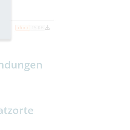
.docx
15 KB
ndungen
atzorte