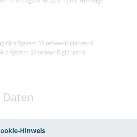
ber rote Zugschnur (2,5 m) mit Griffkugel
g Gira System 55 reinweiß glänzend
ira System 55 reinweiß glänzend
 Daten
In Unterputzdose DIN 49073 Einbauöffnung 60 m
ookie-Hinweis
mind. 66 mm