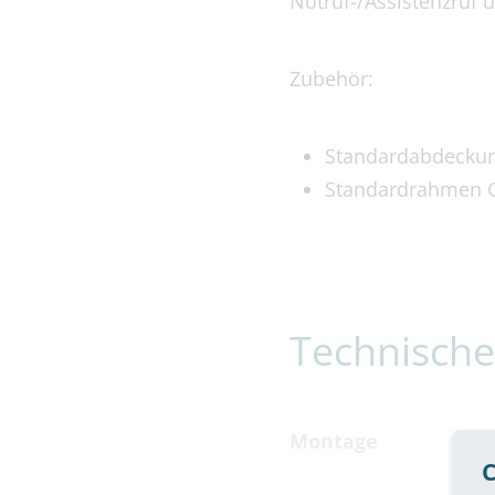
Notruf-/Assistenzruf ü
Zubehör:
Standardabdeckun
Standardrahmen G
Technische
Montage
C