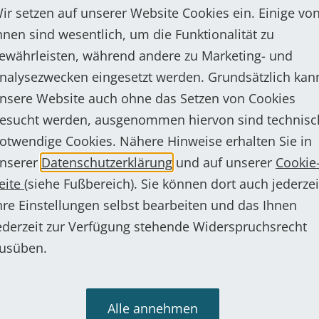
ir setzen auf unserer Website Cookies ein. Einige vo
(B x H)
hnen sind wesentlich, um die Funktionalität zu
70 x 70 mm
ewährleisten, während andere zu Marketing- und
nalysezwecken eingesetzt werden. Grundsätzlich kan
nsere Website auch ohne das Setzen von Cookies
esucht werden, ausgenommen hiervon sind technisc
Mehr anzeigen
otwendige Cookies. Nähere Hinweise erhalten Sie in
nserer
Datenschutzerklärung
und auf unserer
Cookie
eite
(siehe Fußbereich). Sie können dort auch jederzei
hre Einstellungen selbst bearbeiten und das Ihnen
e Experten sind nur einen Anru
ederzeit zur Verfügung stehende Widerspruchsrecht
 Kontakt aufnehmen
usüben.
Alle annehmen