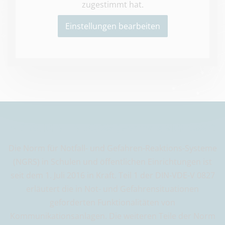
zugestimmt hat.
Einstellungen bearbeiten
NGRS: DIN EN 50726 (vormals VDE 0827)
Die Norm für Notfall- und Gefahren-Reaktions-Systeme
(NGRS) in Schulen und öffentlichen Einrichtungen ist
seit dem 1. Juli 2016 in Kraft. Teil 1 der DIN-VDE-V 0827
erläutert die in Not- und Gefahrensituationen
geforderten Funktionalitäten von
Kommunikationsanlagen. Die weiteren Teile der Norm