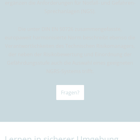
ergänzen die Anforderungen für Notfall- und Gefahren-
Sprechanlagen (NGS).
Die unter DIN EN 50726 zusammengefasste,
europaweit harmonisierte Norm beschreibt ebenso die
Verantwortlichkeiten des Technischen Risikomanagers,
der neben der Risikobewertung und Einordnung der
Gefährdungsstufe auch die Auswahl eines geeigneten
NGRS-Systems trifft.
Fragen?
Lernen in sicherer Umgebung