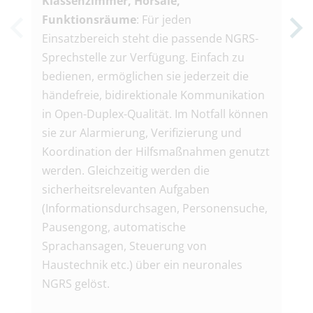
Klassenzimmer, Hörsäle,
Leh
Funktionsräume
: Für jeden
Hie
Einsatzbereich steht die passende NGRS-
Mit
Sprechstelle zur Verfügung. Einfach zu
kön
bedienen, ermöglichen sie jederzeit die
und
händefreie, bidirektionale Kommunikation
wer
in Open-Duplex-Qualität. Im Notfall können
Spr
sie zur Alarmierung, Verifizierung und
Int
Koordination der Hilfsmaßnahmen genutzt
Ver
werden. Gleichzeitig werden die
sicherheitsrelevanten Aufgaben
(Informationsdurchsagen, Personensuche,
Pausengong, automatische
Sprachansagen, Steuerung von
Haustechnik etc.) über ein neuronales
NGRS gelöst.