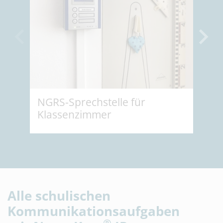
NGRS-Sprechstelle für
Schu
Klassenzimmer
Sekr
Slider Ende
Alle schulischen
Kommunikationsaufgaben
®