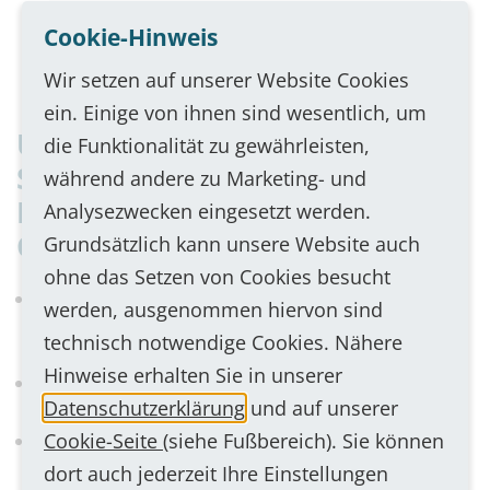
Cookie-Hinweis
Slider Ende
Wir setzen auf unserer Website Cookies
ein. Einige von ihnen sind wesentlich, um
Unsere Kommunikations- und
die Funktionalität zu gewährleisten,
Sicherheitslösungen – für den
während andere zu Marketing- und
Einsatz in öffentlichen
Analysezwecken eingesetzt werden.
Gebäuden
Grundsätzlich kann unsere Website auch
ohne das Setzen von Cookies besucht
Amokalarm- und Klassenzimmersprechstellen als
werden, ausgenommen hiervon sind
Notfall- und Gefahrenreaktionssysteme (NGRS) gem.
technisch notwendige Cookies. Nähere
DIN EN 50726 (VDE 0827)
Hinweise erhalten Sie in unserer
Aufzugsprechstellen und Aufzugsnotrufsystem gem.
Datenschutzerklärung
und auf unserer
EN 81
Cookie-Seite
(siehe Fußbereich). Sie können
Notrufsprechstellen, vandalengeschützt und
wetterfest
dort auch jederzeit Ihre Einstellungen